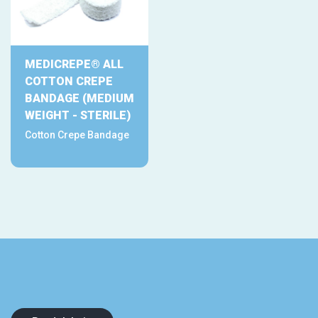
MEDICREPE® ALL
COTTON CREPE
BANDAGE (MEDIUM
WEIGHT - STERILE)
Cotton Crepe Bandage